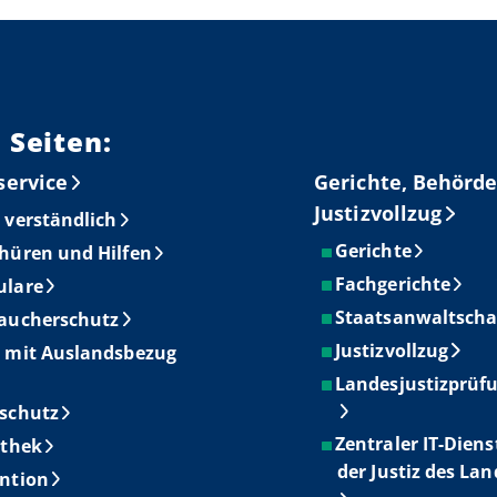
 Seiten:
service
Gerichte, Behörde
Justizvollzug
 verständlich
Gerichte
hüren und Hilfen
Fachgerichte
ulare
Staatsanwaltscha
aucherschutz
Justizvollzug
 mit Auslandsbezug
Landesjustizprüf
schutz
Zentraler IT-Diens
othek
der Justiz des La
ntion