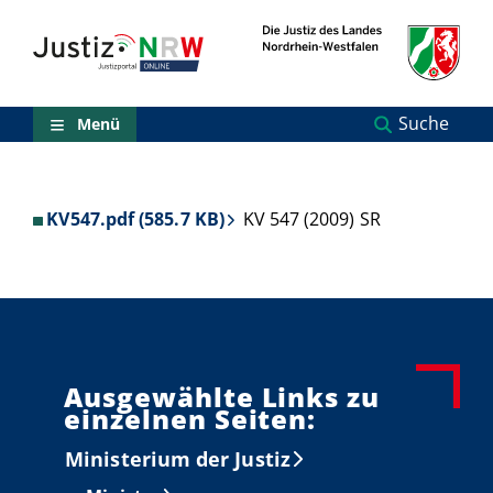
Direkt
Orientierungsbereich
zum
(Sprungmarken)
Inhalt
Zum
technischen
Menü
Suche
Menü
Zur
Suche
Zur
NRW-
KV547.pdf (585.7 KB)
KV 547 (2009) SR
Entscheidungssuche
Zur
Hauptnavigation
Zum
aktuellen
Inhalt
Zu
ausgewählten
Ausgewählte Links zu
Links
einzelnen Seiten:
zu
einzelnen
Ministerium der Justiz
Seiten