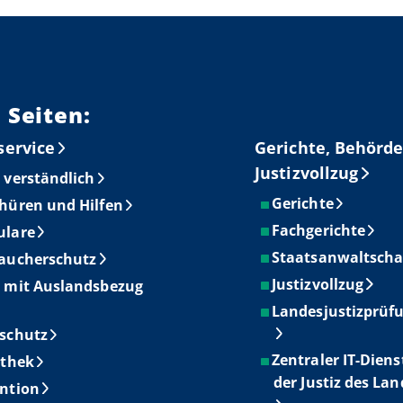
 Seiten:
service
Gerichte, Behörde
Justizvollzug
 verständlich
Gerichte
hüren und Hilfen
Fachgerichte
ulare
Staatsanwaltscha
aucherschutz
Justizvollzug
 mit Auslandsbezug
Landesjustizprüf
schutz
Zentraler IT-Diens
othek
der Justiz des La
ntion