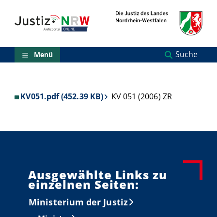
Direkt
Orientierungsbereich
zum
(Sprungmarken)
Inhalt
Zum
technischen
Menü
Suche
Menü
Zur
Suche
Zur
NRW-
KV051.pdf (452.39 KB)
KV 051 (2006) ZR
Entscheidungssuche
Zur
Hauptnavigation
Zum
aktuellen
Inhalt
Zu
ausgewählten
Ausgewählte Links zu
Links
einzelnen Seiten:
zu
einzelnen
Ministerium der Justiz
Seiten