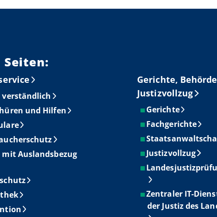
 Seiten:
service
Gerichte, Behörde
Justizvollzug
 verständlich
Gerichte
hüren und Hilfen
Fachgerichte
ulare
Staatsanwaltscha
aucherschutz
Justizvollzug
 mit Auslandsbezug
Landesjustizprüf
schutz
Zentraler IT-Diens
othek
der Justiz des La
ntion