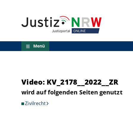
Direkt
Orientierungsbereich
zum
(Sprungmarken)
Inhalt
Zum
technischen
Menü
Zur
Suche
Menü
Zur
NRW-
Entscheidungssuche
Zur
Hauptnavigation
Zum
Video: KV_2178__2022__ZR
aktuellen
Inhalt
wird auf folgenden Seiten genutzt
Zu
ausgewählten
Zivilrecht
Links
zu
einzelnen
Seiten