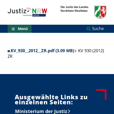
Direkt
Orientierungsbereich
zum
(Sprungmarken)
Inhalt
Zum
technischen
Menü
Suche
Menü
Zur
Suche
Zur
NRW-
KV_930__2012__ZR.pdf (3.09 MB)
KV 930 (2012)
Entscheidungssuche
ZR
Zur
Hauptnavigation
Zum
aktuellen
Inhalt
Zu
ausgewählten
Links
Ausgewählte Links zu
zu
einzelnen Seiten:
einzelnen
Seiten
Ministerium der Justiz