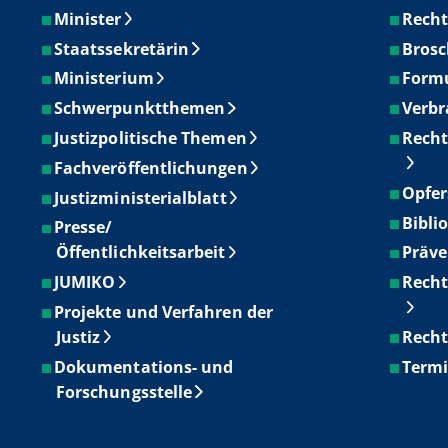
Minister
Recht
Staatssekretärin
Brosc
Ministerium
Form
Schwerpunktthemen
Verbr
Justizpolitische Themen
Recht
Fachveröffentlichungen
Opfer
Justizministerialblatt
Bibli
Presse/
Öffentlichkeitsarbeit
Präve
JUMIKO
Recht
Projekte und Verfahren der
Justiz
Recht
Dokumentations- und
Term
Forschungsstelle