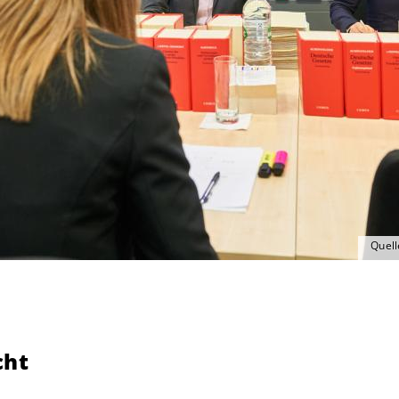
Quell
cht