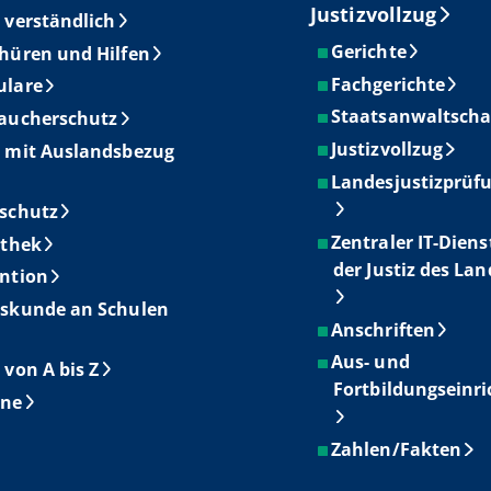
Justizvollzug
 verständlich
Gerichte
hüren und Hilfen
Fachgerichte
ulare
Staatsanwaltscha
aucherschutz
Justizvollzug
 mit Auslandsbezug
Landesjustizprüf
schutz
Zentraler IT-Diens
othek
der Justiz des La
ntion
skunde an Schulen
Anschriften
Aus- und
 von A bis Z
Fortbildungseinr
ine
Zahlen/Fakten