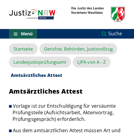
Direkt
Orientierungsbereich
zum
(Sprungmarken)
Inhalt
Zum
technischen
Menü
Suche
Menü
Zur
Suche
Startseite
Gerichte, Behörden, Justizvollzug
Zur
NRW-
Entscheidungssuche
Landesjustizprüfungsamt
LJPA von A - Z
Zur
Hauptnavigation
Amtsärztliches Attest
Zum
aktuellen
Amtsärztliches Attest
Inhalt
Zu
ausgewählten
Vorlage ist zur Entschuldigung für versäumte
Links
Prüfungsteile (Aufsichtsarbeit, Aktenvortrag,
zu
Prüfungsgespräch) erforderlich.
einzelnen
Seiten
Aus dem amtsärztlichen Attest müssen Art und