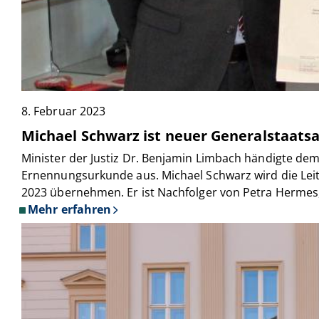
8. Februar 2023
Michael Schwarz ist neuer Generalstaat
Minister der Justiz Dr. Benjamin Limbach händigte dem
Ernennungsurkunde aus. Michael Schwarz wird die Le
2023 übernehmen. Er ist Nachfolger von Petra Hermes
Mehr erfahren
über
Michael
Schwarz
ist
neuer
Generalstaatsanwalt
in