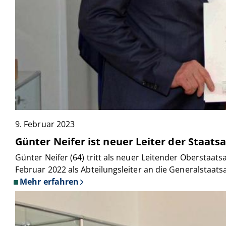
9. Februar 2023
Günter Neifer ist neuer Leiter der Staats
Günter Neifer (64) tritt als neuer Leitender Oberstaat
Februar 2022 als Abteilungsleiter an die Generalstaats
Mehr erfahren
über
Günter
Neifer
ist