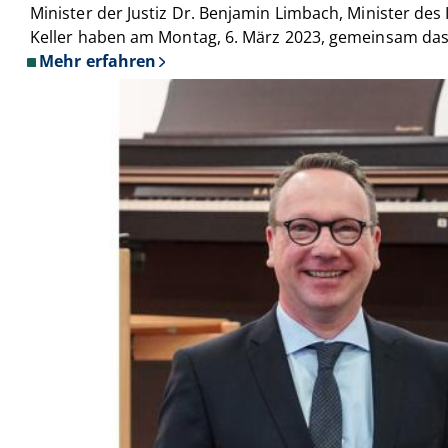
Minister der Justiz Dr. Benjamin Limbach, Minister de
Keller haben am Montag, 6. März 2023, gemeinsam das 
Mehr erfahren
über
„Haus
des
Jugendrechts“
in
Düsseldorf
eröffnet