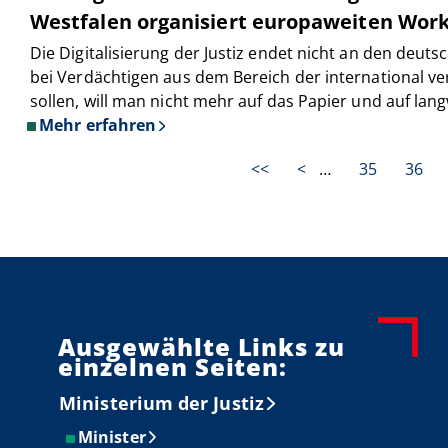
Westfalen organisiert europaweiten Wor
Die Digitalisierung der Justiz endet nicht an den de
bei Verdächtigen aus dem Bereich der international v
sollen, will man nicht mehr auf das Papier und auf lan
Mehr erfahren
über
Seitennummerierung
Wichtiger
Erste
<<
Vorherige
<
…
Seite
35
Seite
36
Meilenstein
Seite
Seite
für
die
Digitalisierung
der
europäischen
Justiz:
Nordrhein-
Ausgewählte Links zu
einzelnen Seiten:
Westfalen
organisiert
Ministerium der Justiz
europaweiten
Workshop
Minister