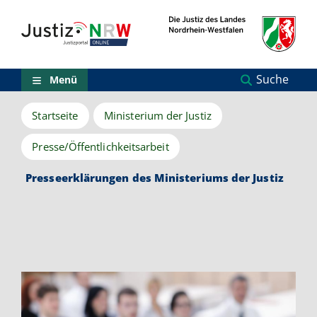
Direkt
Orientierungsbereich
zum
(Sprungmarken)
Inhalt
Zum
technischen
Menü
Suche
Menü
Zur
Suche
Startseite
Ministerium der Justiz
Zur
NRW-
Entscheidungssuche
Presse/Öffentlichkeitsarbeit
Zur
Hauptnavigation
Presseerklärungen des Ministeriums der Justiz
Zum
aktuellen
Inhalt
Zu
ausgewählten
Links
zu
einzelnen
Seiten