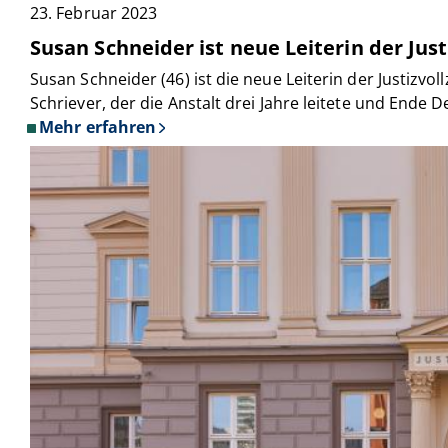
23. Februar 2023
Susan Schneider ist neue Leiterin der Jus
Susan Schneider (46) ist die neue Leiterin der Justizvo
Schriever, der die Anstalt drei Jahre leitete und Ende
Mehr erfahren
über
Susan
Schneider
ist
neue
Leiterin
der
Justizvollzugsanstalt
Wuppertal-
Ronsdorf