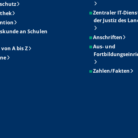
schutz
Zentraler IT-Diens
othek
der Justiz des La
ntion
skunde an Schulen
Anschriften
Aus- und
 von A bis Z
Fortbildungseinr
ine
Zahlen/Fakten