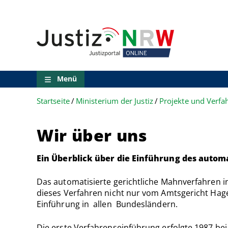
Direkt
Orientierungsbereich
zum
(Sprungmarken)
Inhalt
Zum
technischen
Menü
Zur
Suche
Menü
Zur
NRW-
Startseite
Ministerium der Justiz
Projekte und Verfah
Entscheidungssuche
Zur
Hauptnavigation
Wir über uns
Zum
aktuellen
Inhalt
Ein Überblick über die Einführung des autom
Zu
ausgewählten
Das automatisierte gerichtliche Mahnverfahren i
Links
dieses Verfahren nicht nur vom Amtsgericht Hag
zu
Einführung in allen Bundesländern.
einzelnen
Seiten
Die erste Verfahrenseinführung erfolgte 1987 be