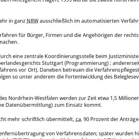
ehr in ganz
NRW
ausschließlich im automatisierten Verfahr
erfahren für Bürger, Firmen und die Angehörigen der rech
 machen.
 durch eine zentrale Koordinierungsstelle beim Justizmin
berlandesgerichts Stuttgart (Programmierung) ; andererseits
hrens vor Ort). Daneben betreuen die Verfahrenspflegeste
lgen so unter anderem die Fortentwicklung des Beleglesev
es Nordrhein-Westfalen werden zur Zeit etwa 1,5 Millionen
che Datenübermittlung) zum Einsatz kommt.
ht mehr schriftlich übermittelt,
ca.
90 Prozent der Anträge 
Datenfernübertragung von Verfahrensdaten; später wurden 