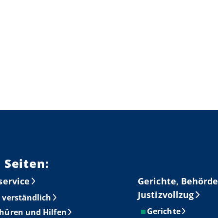
 Seiten:
service
Gerichte, Behörde
Justizvollzug
 verständlich
Gerichte
hüren und Hilfen