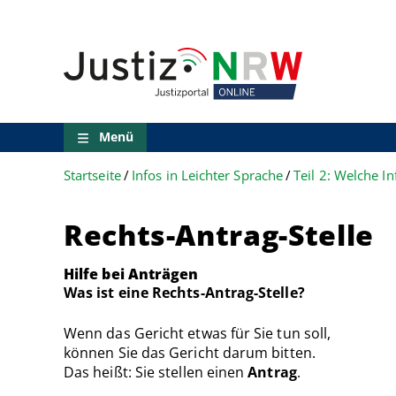
Direkt
Orientierungsbereich
zum
(Sprungmarken)
Inhalt
Zum
technischen
Menü
Zur
Suche
Menü
Zur
NRW-
Startseite
Infos in Leichter Sprache
Entscheidungssuche
Zur
Hauptnavigation
Rechts-Antrag-Stelle
Zum
aktuellen
Inhalt
Hilfe bei Anträgen
Zu
Was ist eine Rechts-Antrag-Stelle?
ausgewählten
Links
Wenn das Gericht etwas für Sie tun soll,
zu
können Sie das Gericht darum bitten.
einzelnen
Das heißt: Sie stellen einen
Antrag
.
Seiten