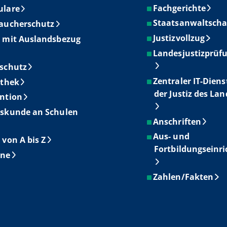
Fachgerichte
ulare
Staatsanwaltscha
aucherschutz
Justizvollzug
 mit Auslandsbezug
Landesjustizprüf
schutz
Zentraler IT-Diens
othek
der Justiz des La
ntion
skunde an Schulen
Anschriften
Aus- und
 von A bis Z
Fortbildungseinr
ine
Zahlen/Fakten