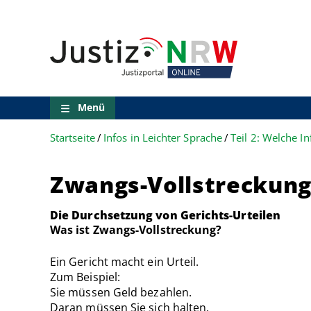
Direkt
Orientierungsbereich
zum
(Sprungmarken)
Inhalt
Zum
technischen
Menü
Zur
Suche
Menü
Zur
NRW-
Startseite
Infos in Leichter Sprache
Entscheidungssuche
Zur
Hauptnavigation
Zwangs-Vollstreckun
Zum
aktuellen
Inhalt
Die Durchsetzung von Gerichts-Urteilen
Zu
Was ist Zwangs-Vollstreckung?
ausgewählten
Links
Ein Gericht macht ein Urteil.
zu
Zum Beispiel:
einzelnen
Sie müssen Geld bezahlen.
Seiten
Daran müssen Sie sich halten.